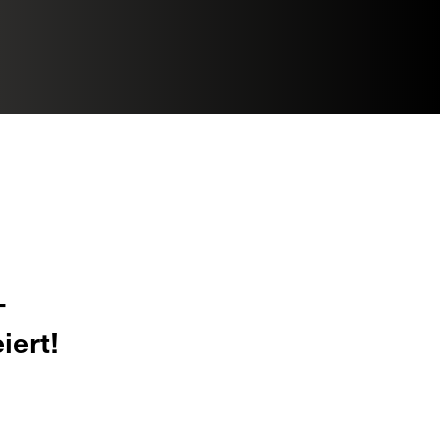
–
iert!