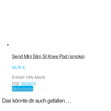
Die
Optionen
können
auf
der
Produktseite
gewählt
werden
Send Mini Slim SI Knee Pad (smoke)
99,95
€
Enthält 19% MwSt.
zzgl.
Versand
Weiterlesen
Das könnte dir auch gefallen …