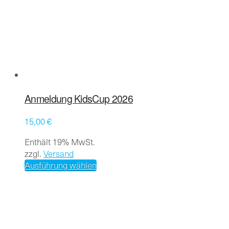
Anmeldung KidsCup 2026
15,00
€
Enthält 19% MwSt.
zzgl.
Versand
Dieses
Ausführung wählen
Produkt
weist
mehrere
Varianten
auf.