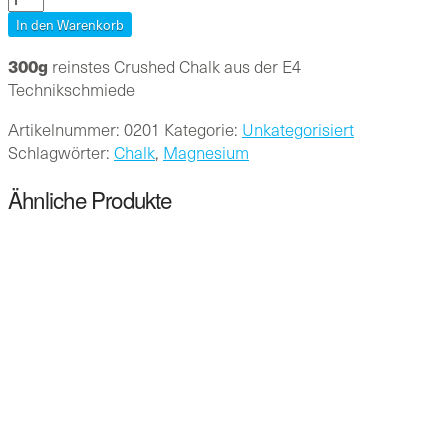
Crushed
In den Warenkorb
Chalk
300g
reinstes Crushed Chalk aus der E4
Menge
Technikschmiede
Artikelnummer:
0201
Kategorie:
Unkategorisiert
Schlagwörter:
Chalk
,
Magnesium
Ähnliche Produkte