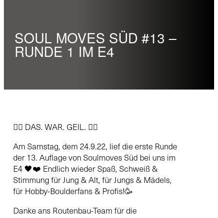
SOUL MOVES SÜD #13 –
RUNDE 1 IM E4
🏴‍☠️ DAS. WAR. GEIL. 🏴‍☠️
Am Samstag, dem 24.9.22, lief die erste Runde
der 13. Auflage von Soulmoves Süd bei uns im
E4 🖤❤️ Endlich wieder Spaß, Schweiß &
Stimmung für Jung & Alt, für Jungs & Mädels,
für Hobby-Boulderfans & Profis!🥳
Danke ans Routenbau-Team für die