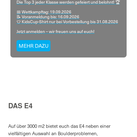
Die Top 3 jeder Klasse werden gefeiert und belohnt! 🏆
📅 Wettkampftag: 19.09.2026
📝 Voranmeldung bis: 16.09.2026
👕 KidsCup-Shirt nur bei Vorbestellung bis 31.08.2026
Jetzt anmelden – wir freuen uns auf euch!
MEHR DAZU
DAS E4
Auf über 3000 m2 bietet euch das E4 neben einer
vielfältigen Auswahl an Boulderproblemen,