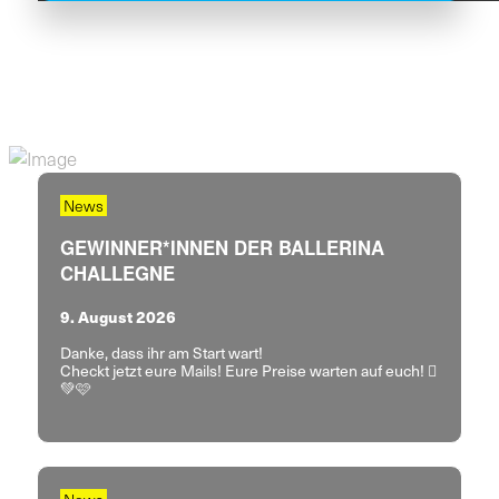
News
GEWINNER*INNEN DER BALLERINA
CHALLEGNE
9. August 2026
Danke, dass ihr am Start wart!
Checkt jetzt eure Mails! Eure Preise warten auf euch! 🪎
💚🩷