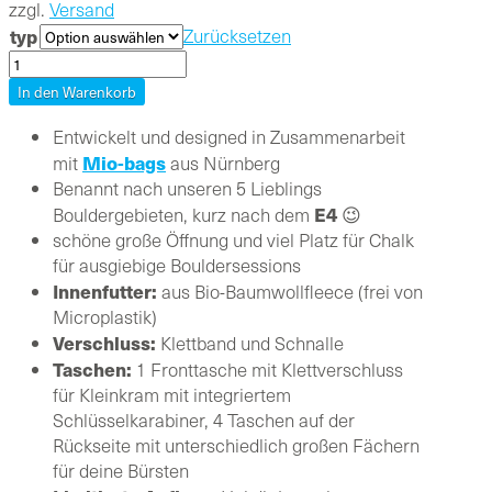
zzgl.
Versand
typ
Zurücksetzen
E4
Boulderbag
In den Warenkorb
Menge
Entwickelt und designed in Zusammenarbeit
Mio-bags
mit
aus Nürnberg
Benannt nach unseren 5 Lieblings
E4
Bouldergebieten, kurz nach dem
😉
schöne große Öffnung und viel Platz für Chalk
für ausgiebige Bouldersessions
Innenfutter:
aus Bio-Baumwollfleece (frei von
Microplastik)
Verschluss:
Klettband und Schnalle
Taschen:
1 Fronttasche mit Klettverschluss
für Kleinkram mit integriertem
Schlüsselkarabiner, 4 Taschen auf der
Rückseite mit unterschiedlich großen Fächern
für deine Bürsten