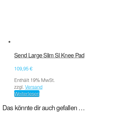
können
auf
der
Produktseite
gewählt
werden
Send Large Slim SI Knee Pad
109,95
€
Enthält 19% MwSt.
zzgl.
Versand
Weiterlesen
Das könnte dir auch gefallen …