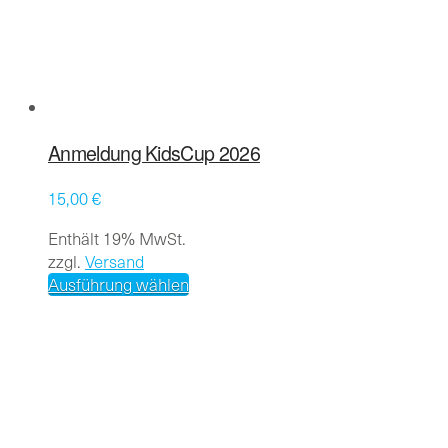
Anmeldung KidsCup 2026
15,00
€
Enthält 19% MwSt.
zzgl.
Versand
Dieses
Ausführung wählen
Produkt
weist
mehrere
Varianten
auf.
Die
Optionen