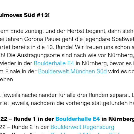
oulmoves Süd #13!
m Ende zuneigt und der Herbst beginnt, dann ste
wei Jahren Corona Pause geht die legendäre Spaßwe
artet bereits in die 13. Runde! Wir freuen uns schon 
h! Die Austragungsorte sind nach wie vor Nürnber
wieder in der
Boulderhalle E4
in Nürnberg, bevor es 
m Finale in der
Boulderwelt München Süd
wird es d
geben
 jeweils nacheinander für alle drei Runden separat
rtet jeweils, nachdem die vorherige stattgefunden ha
22 – Runde 1 in der
Boulderhalle E4
in Nürnber
22 – Runde 2 in der
Boulderwelt Regensburg