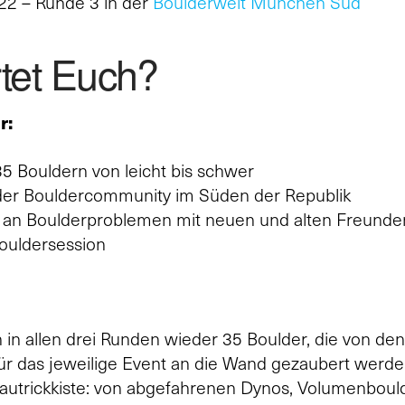
22 – Runde 3 in der
Boulderwelt München Süd
tet Euch?
r:
35 Bouldern von leicht bis schwer
 der Bouldercommunity im Süden der Republik
an Boulderproblemen mit neuen und alten Freunde
ouldersession
n allen drei Runden wieder 35 Boulder, die von den
ür das jeweilige Event an die Wand gezaubert werde
autrickkiste: von abgefahrenen Dynos, Volumenbould