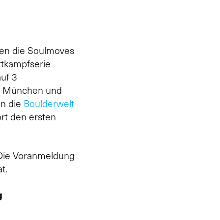
hen die Soulmoves
ttkampfserie
auf 3
g, München und
in die
Boulderwelt
ort den ersten
. Die Voranmeldung
t.
g